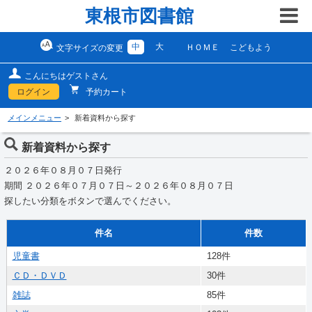
東根市図書館
中
大
ＨＯＭＥ
こどもよう
文字サイズの変更
こんにちはゲストさん
ログイン
予約カート
メインメニュー
新着資料から探す
新着資料から探す
２０２６年０８月０７日発行
期間 ２０２６年０７月０７日～２０２６年０８月０７日
探したい分類をボタンで選んでください。
件名
件数
児童書
128件
ＣＤ・ＤＶＤ
30件
雑誌
85件