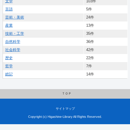
文学
103件
言語
5件
芸術・美術
24件
産業
13件
技術・工学
35件
自然科学
36件
社会科学
42件
歴史
22件
哲学
7件
総記
14件
ＴＯＰ
サイトマップ
Copyright (c) Higashine-Library All Rights Reserved.